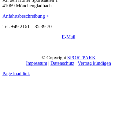
An den Holter Sportstätten 1
41069 Mönchengladbach
Anfahrtsbeschreibung >
Tel. +49 2161 – 35 39 70
E-Mail
© Copyright
SPORTPARK
Impressum
|
Datenschutz
|
Vertrag kündigen
Page load link
Nach
oben