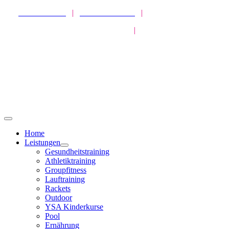
Zum
SPORTPARK
|
HEALTHPARK
|
ATHLETICPARK
Inhalt
MISSION GESUNDHEIT
|
LIVEKURSE
springen
Toggle
Navigation
Home
Leistungen
Gesundheitstraining
Athletiktraining
Groupfitness
Lauftraining
Rackets
Outdoor
YSA Kinderkurse
Pool
Ernährung