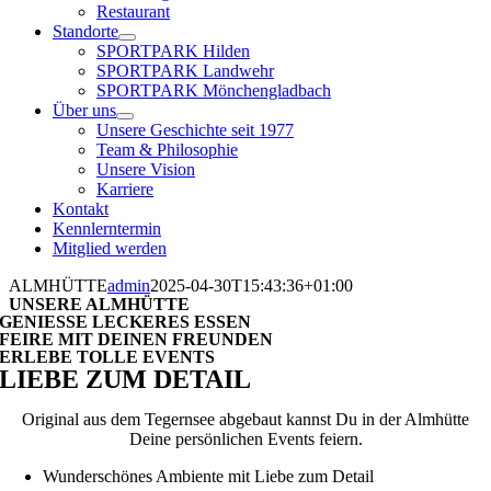
Restaurant
Standorte
SPORTPARK Hilden
SPORTPARK Landwehr
SPORTPARK Mönchengladbach
Über uns
Unsere Geschichte seit 1977
Team & Philosophie
Unsere Vision
Karriere
Kontakt
Kennlerntermin
Mitglied werden
ALMHÜTTE
admin
2025-04-30T15:43:36+01:00
UNSERE ALMHÜTTE
GENIESSE LECKERES ESSEN
FEIRE MIT DEINEN FREUNDEN
ERLEBE TOLLE EVENTS
LIEBE ZUM DETAIL
Original aus dem Tegernsee abgebaut kannst Du in der Almhütte
Deine persönlichen Events feiern.
Wunderschönes Ambiente mit Liebe zum Detail