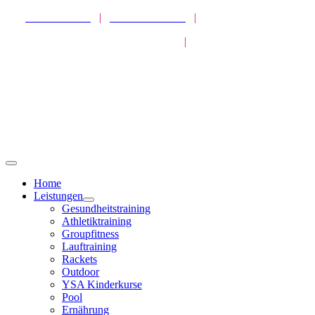
Zum
SPORTPARK
|
HEALTHPARK
|
ATHLETICPARK
Inhalt
MISSION GESUNDHEIT
|
LIVEKURSE
springen
Toggle
Navigation
Home
Leistungen
Gesundheitstraining
Athletiktraining
Groupfitness
Lauftraining
Rackets
Outdoor
YSA Kinderkurse
Pool
Ernährung