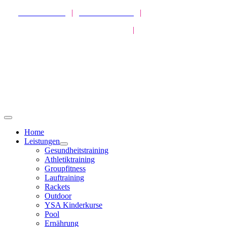
Zum
SPORTPARK
|
HEALTHPARK
|
ATHLETICPARK
Inhalt
MISSION GESUNDHEIT
|
LIVEKURSE
springen
Toggle
Navigation
Home
Leistungen
Gesundheitstraining
Athletiktraining
Groupfitness
Lauftraining
Rackets
Outdoor
YSA Kinderkurse
Pool
Ernährung