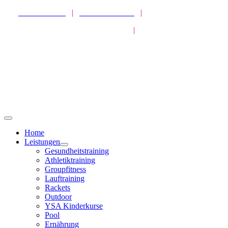
Zum
SPORTPARK
|
HEALTHPARK
|
ATHLETICPARK
Inhalt
MISSION GESUNDHEIT
|
LIVEKURSE
springen
Toggle
Navigation
Home
Leistungen
Gesundheitstraining
Athletiktraining
Groupfitness
Lauftraining
Rackets
Outdoor
YSA Kinderkurse
Pool
Ernährung