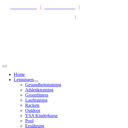
Zum
SPORTPARK
|
HEALTHPARK
|
ATHLETICPARK
Inhalt
MISSION GESUNDHEIT
|
LIVEKURSE
springen
Toggle
Navigation
Home
Leistungen
Gesundheitstraining
Athletiktraining
Groupfitness
Lauftraining
Rackets
Outdoor
YSA Kinderkurse
Pool
Ernährung