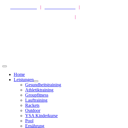
Zum
SPORTPARK
|
HEALTHPARK
|
ATHLETICPARK
Inhalt
MISSION GESUNDHEIT
|
LIVEKURSE
springen
Toggle
Navigation
Home
Leistungen
Gesundheitstraining
Athletiktraining
Groupfitness
Lauftraining
Rackets
Outdoor
YSA Kinderkurse
Pool
Ernährung