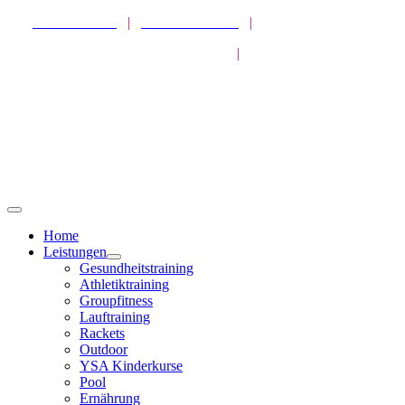
Zum
SPORTPARK
|
HEALTHPARK
|
ATHLETICPARK
Inhalt
MISSION GESUNDHEIT
|
LIVEKURSE
springen
Toggle
Navigation
Home
Leistungen
Gesundheitstraining
Athletiktraining
Groupfitness
Lauftraining
Rackets
Outdoor
YSA Kinderkurse
Pool
Ernährung